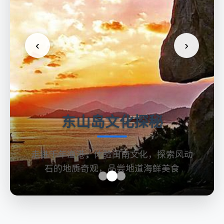
‹
›
东山岛文化探秘
走进千年渔港，体验闽南文化，探索风动
探访联
石的地质奇观，品尝地道海鲜美食
多