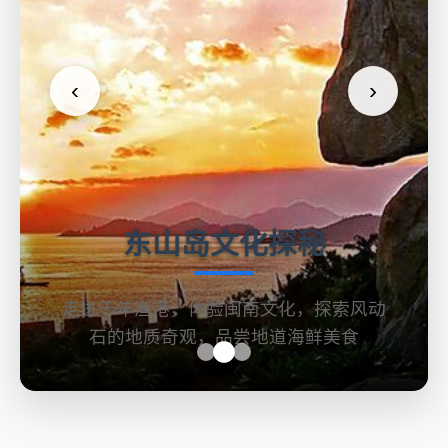
‹
›
东山岛文化探秘
走进千年渔港，体验闽南文化，探索风动
石的地质奇观，品尝地道海鲜美食