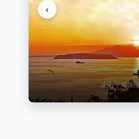
‹
走进千年渔