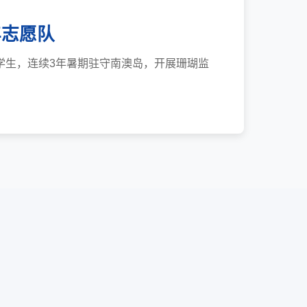
年志愿队
学生，连续3年暑期驻守南澳岛，开展珊瑚监