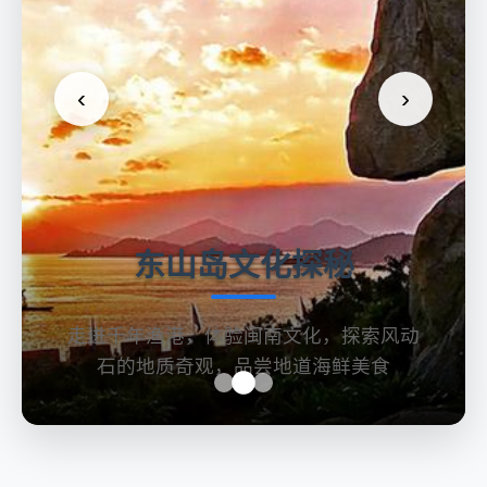
‹
›
东山岛文化探秘
走进千年渔港，体验闽南文化，探索风动
石的地质奇观，品尝地道海鲜美食